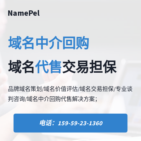
跳
NamePel
转
到
内
域名中介回购
容
域名
代售
交易担保
品牌域名策划/域名价值评估/域名交易担保/专业谈
判咨询/域名中介回购代售解决方案；
电话：159-59-23-1360